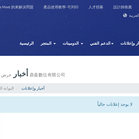
e Meet 的來解決問題
產品使用教學-可列印
人才招募
設計師推薦
ار وإعلانات
الدعم الفني
الدومينات
المتجر
الرئيسية
أخبار
عرض الكل من 鼎嘉數位有限公司
أخبار وإعلانات
البوابة ا
لا يوجد إعلانات حالياً