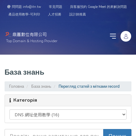
問問題 info@itn.tw
常見問題
與客服預約 Google Meet 的來解決問題
產品使用教學-可列印
人才招募
設計師推薦
Top Domain & Hosting Provider
База знань
Головна
База знань
Перегляд статей з мітками record
Категорія