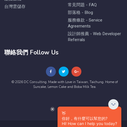
常見問題 - FAQ
台灣雲儲存
部落格 - Blog
服務條款 - Service
Agreements
設計師推薦 - Web Developer
Referrals
聯絡我們 Follow Us
© 2026 DC Consulting. Made with Love in Taiwan, Taichung. Home of
Suncake, Lemon Cake and Boba Milk Tea.
👋
你好，有什麼可以幫您的?
Hi! How can I help you today?