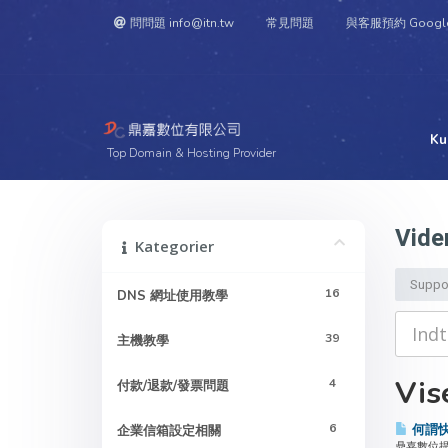
問問題 info@itn.tw
常見問題
與客服預約 Googl
Ku
Top Domain & Hosting Provider
Vide
Kategorier
Suppo
16
DNS 網址使用教學
39
主機教學
Vise
4
付款/退款/發票問題
6
何謂快速
企業信箱設定相關
鼎嘉數位提