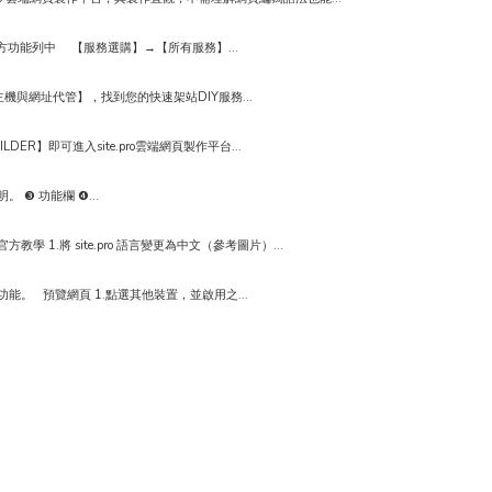
從上方功能列中 【服務選購】→【所有服務】...
網址代管】，找到您的快速架站DIY服務...
】即可進入site.pro雲端網頁製作平台...
 ❸ 功能欄 ❹...
教學 1.將 site.pro 語言變更為中文（參考圖片）...
。 預覽網頁 1.點選其他裝置，並啟用之...