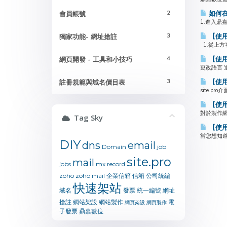
2
如何在鼎
會員帳號
1.進入鼎
3
【使用
獨家功能- 網址搶註
1.從上方
4
【使用
網頁開發 - 工具和小技巧
更改語言 
3
【使用
註冊規範與域名價目表
site.p
【使用教
對於製作網頁
Tag Sky
【使用
當您想知道
DIY
dns
email
Domain
job
site.pro
mail
jobs
mx
record
zoho
zoho mail
企業信箱
信箱
公司統編
快速架站
域名
發票
統一編號
網址
搶註
網站架設
網站製作
電
網頁架設
網頁製作
子發票
鼎嘉數位