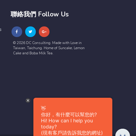
聯絡我們 Follow Us
s
© 2026 DC Consulting. Made with Love in
Taiwan, Taichung. Home of Suncake, Lemon
Cake and Boba Milk Tea.
👋
你好，有什麼可以幫您的?
Hi! How can I help you
today?
(現有客戶請告訴我您的網址)