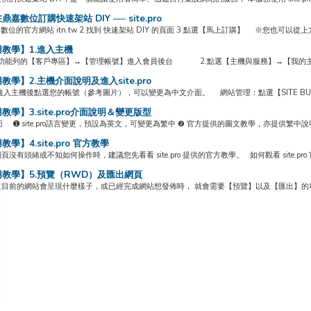
嘉數位訂購快速架站 DIY ── site.pro
嘉數位的官方網站 itn.tw 2.找到 快速架站 DIY 的頁面 3.點選【馬上訂購】 ※您也可以
教學】1.進入主機
功能列的【客戶專區】→【管理帳號】進入會員後台 2.點選【主機與服務】→【我的主機與
教學】2.主機介面說明及進入site.pro
進入主機後點選您的帳號（參考圖片），可以變更為中文介面。 網站管理：點選【SITE BUILDER
教學】3.site.pro介面說明＆變更版型
ro介面 ➊ site.pro語言變更，預設為英文，可變更為繁中 ❷ 官方提供的圖文教學，亦提供繁中說明。
學】4.site.pro 官方教學
沒有頭緒或不知如何操作時，建議您先看看 site.pro 提供的官方教學。 如何觀看 site.pro 官方
教學】5.預覽（RWD）及匯出網頁
目前的網站會呈現什麼樣子，或已經完成網站想發佈時， 就會需要【預覽】以及【匯出】的功能