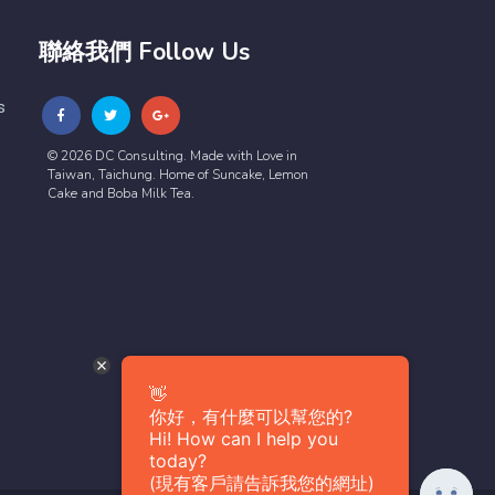
聯絡我們 Follow Us
s
© 2026 DC Consulting. Made with Love in
Taiwan, Taichung. Home of Suncake, Lemon
Cake and Boba Milk Tea.
👋
你好，有什麼可以幫您的?
Hi! How can I help you
today?
(現有客戶請告訴我您的網址)