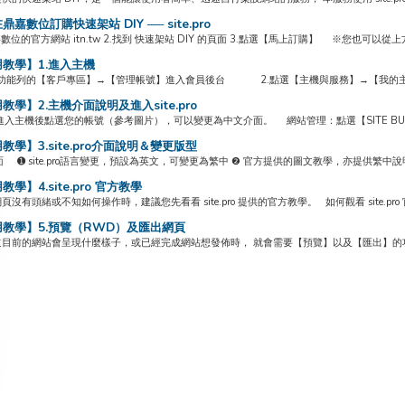
嘉數位訂購快速架站 DIY ── site.pro
嘉數位的官方網站 itn.tw 2.找到 快速架站 DIY 的頁面 3.點選【馬上訂購】 ※您也可以
教學】1.進入主機
功能列的【客戶專區】→【管理帳號】進入會員後台 2.點選【主機與服務】→【我的主機與
教學】2.主機介面說明及進入site.pro
進入主機後點選您的帳號（參考圖片），可以變更為中文介面。 網站管理：點選【SITE BUILDER
教學】3.site.pro介面說明＆變更版型
ro介面 ➊ site.pro語言變更，預設為英文，可變更為繁中 ❷ 官方提供的圖文教學，亦提供繁中說明。
學】4.site.pro 官方教學
沒有頭緒或不知如何操作時，建議您先看看 site.pro 提供的官方教學。 如何觀看 site.pro 官方
教學】5.預覽（RWD）及匯出網頁
目前的網站會呈現什麼樣子，或已經完成網站想發佈時， 就會需要【預覽】以及【匯出】的功能