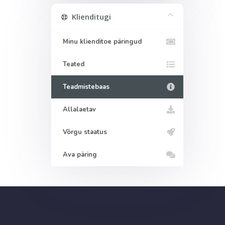
Klienditugi
Minu klienditoe päringud
Teated
Teadmistebaas
Allalaetav
Võrgu staatus
Ava päring