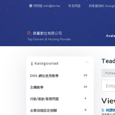
問問題 info@itn.tw
常見問題
與客服預約 Googl
Aval
Top Domain & Hosting Provider
Tead
Kategooriad
Portaal
16
DNS 網址使用教學
39
主機教學
Vie
4
付款/退款/發票問題
6
何謂快速
企業信箱設定相關
鼎嘉數位提