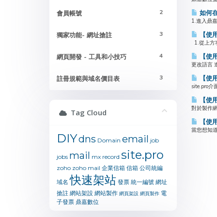
2
如何在鼎
會員帳號
1.進入鼎
3
【使用
獨家功能- 網址搶註
1.從上方
4
【使用
網頁開發 - 工具和小技巧
更改語言 
3
【使用
註冊規範與域名價目表
site.p
【使用教
對於製作網頁
Tag Cloud
【使用
當您想知道
DIY
dns
email
Domain
job
site.pro
mail
jobs
mx
record
zoho
zoho mail
企業信箱
信箱
公司統編
快速架站
域名
發票
統一編號
網址
搶註
網站架設
網站製作
電
網頁架設
網頁製作
子發票
鼎嘉數位