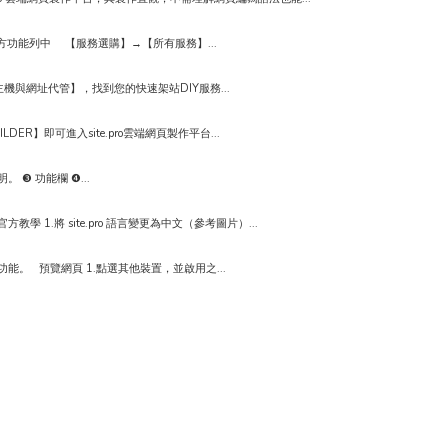
從上方功能列中 【服務選購】→【所有服務】...
網址代管】，找到您的快速架站DIY服務...
】即可進入site.pro雲端網頁製作平台...
 ❸ 功能欄 ❹...
教學 1.將 site.pro 語言變更為中文（參考圖片）...
。 預覽網頁 1.點選其他裝置，並啟用之...