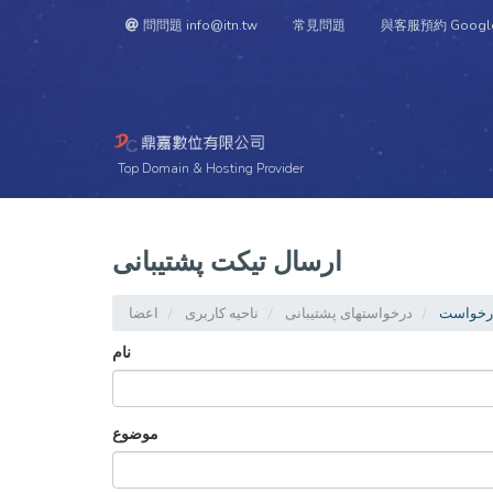
問問題 info@itn.tw
常見問題
與客服預約 Googl
Top Domain & Hosting Provider
ارسال تیکت پشتیبانی
رخواست
درخواستهای پشتیبانی
ناحیه کاربری
اعضا
نام
موضوع