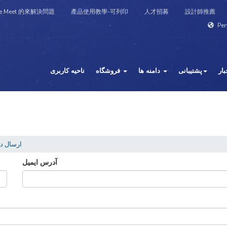
e Meet 的來解決問題
產品使用教學-可列印
人才招募
設計師推薦
Per
بار
پشتیبانی
دامنه ها
فروشگاه
ناحیه کاربری
ارسال د
آدرس ایمیل