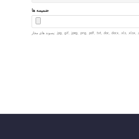
ضمیمه ها
پسوند های مجاز: .jpg, .gif, .jpeg, .png, .pdf, .txt, .doc, .docx, .xls, .xlsx