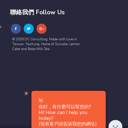
聯絡我們 Follow Us
s
© 2026 DC Consulting. Made with Love in
Taiwan, Taichung. Home of Suncake, Lemon
Cake and Boba Milk Tea.
👋
你好，有什麼可以幫您的?
Hi! How can I help you
today?
(現有客戶請告訴我您的網址)