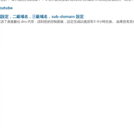
utube
設定，二級域名，三級域名，sub-domain 設定
請了鼎嘉數位 dns 代管，請到您的控制面板，設定完成以後請等3-4小時生效。 如果您有其他不在我們