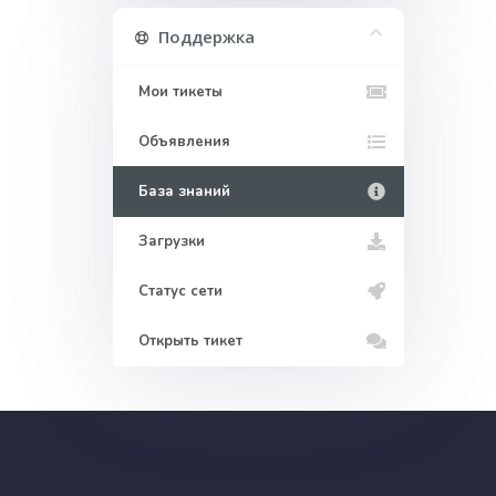
Поддержка
Мои тикеты
Объявления
База знаний
Загрузки
Статус сети
Открыть тикет