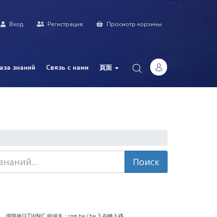
Вход
Регистрация
Просмотр корзины
аза знаний
Связь с нами
頁面
WNIC 的域名：com.tw / tw 3.在轉入碼...