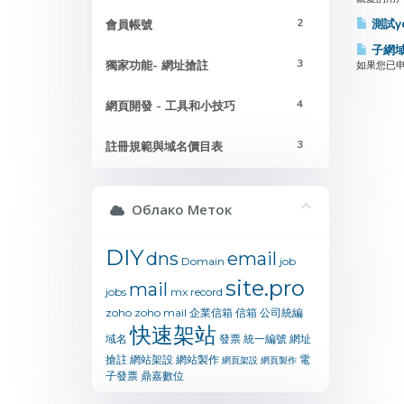
2
測試yo
會員帳號
子網域
3
獨家功能- 網址搶註
如果您已申
4
網頁開發 - 工具和小技巧
3
註冊規範與域名價目表
Облако Меток
DIY
dns
email
Domain
job
site.pro
mail
jobs
mx
record
zoho
zoho mail
企業信箱
信箱
公司統編
快速架站
域名
發票
統一編號
網址
搶註
網站架設
網站製作
電
網頁架設
網頁製作
子發票
鼎嘉數位