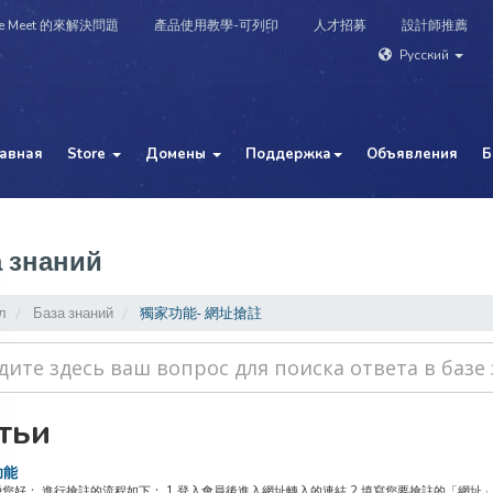
e Meet 的來解決問題
產品使用教學-可列印
人才招募
設計師推薦
Русский
лавная
Store
Домены
Поддержка
Объявления
Б
 знаний
л
База знаний
獨家功能- 網址搶註
тьи
功能
好： 進行搶註的流程如下： 1.登入會員後進入網址轉入的連結 2.填寫您要搶註的「網址」，僅限搶註T