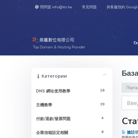
問問題 info@itn.tw
常見問題
與客服預約 Googl
Г
Top Domain & Hosting Provider
База
Категории
Порта
16
DNS 網址使用教學
39
主機教學
Ста
4
付款/退款/發票問題
6
搶註
企業信箱設定相關
親愛的用戶您