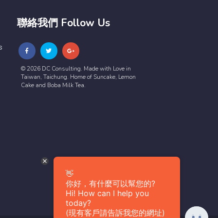
聯絡我們 Follow Us
s
© 2026 DC Consulting. Made with Love in
Taiwan, Taichung. Home of Suncake, Lemon
Cake and Boba Milk Tea.
👋
你好，有什麼可以幫您的?
Hi! How can I help you
today?
(現有客戶請告訴我您的網址)