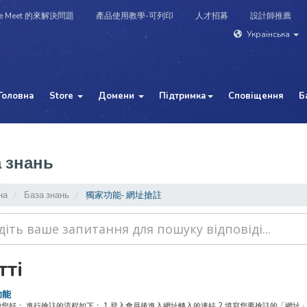
e Meet 的來解決問題
產品使用教學-可列印
人才招募
設計師推薦
Українська
Головна
Store
Домени
Підтримка
Сповіщення
Б
 знань
на
База знань
獨家功能- 網址搶註
тті
功能
好： 進行搶註的流程如下： 1.登入會員後進入網址轉入的連結 2.填寫您要搶註的「網址」，僅限搶註T