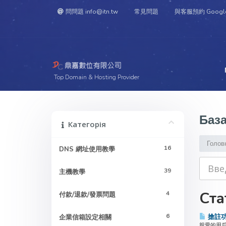
問問題 info@itn.tw
常見問題
與客服預約 Googl
Top Domain & Hosting Provider
База
Категорія
Голов
16
DNS 網址使用教學
39
主機教學
Ста
4
付款/退款/發票問題
6
搶註
企業信箱設定相關
親愛的用戶您