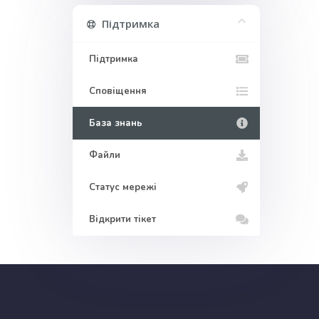
Підтримка
Підтримка
Сповіщення
База знань
Файли
Статус мережі
Відкрити тікет