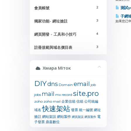
2
測試yo
會員帳號
子網域
3
獨家功能- 網址搶註
如果您已申
4
網頁開發 - 工具和小技巧
3
註冊規範與域名價目表
Хмара Міток
DIY
dns
email
Domain
job
site.pro
mail
jobs
mx
record
zoho
zoho mail
企業信箱
信箱
公司統編
快速架站
域名
發票
統一編號
網址
搶註
網站架設
網站製作
電
網頁架設
網頁製作
子發票
鼎嘉數位