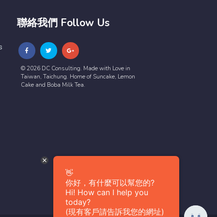
聯絡我們 Follow Us
s
© 2026 DC Consulting. Made with Love in
Taiwan, Taichung. Home of Suncake, Lemon
Cake and Boba Milk Tea.
👋
你好，有什麼可以幫您的?
Hi! How can I help you
today?
(現有客戶請告訴我您的網址)