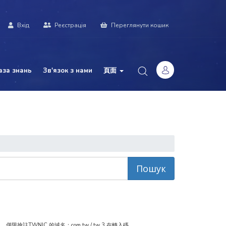
Вхід
Реєстрація
Переглянути кошик
аза знань
Зв'язок з нами
頁面
WNIC 的域名：com.tw / tw 3.在轉入碼...