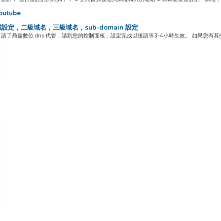
utube
設定，二級域名，三級域名，sub-domain 設定
請了鼎嘉數位 dns 代管，請到您的控制面板，設定完成以後請等3-4小時生效。 如果您有其他不在我們