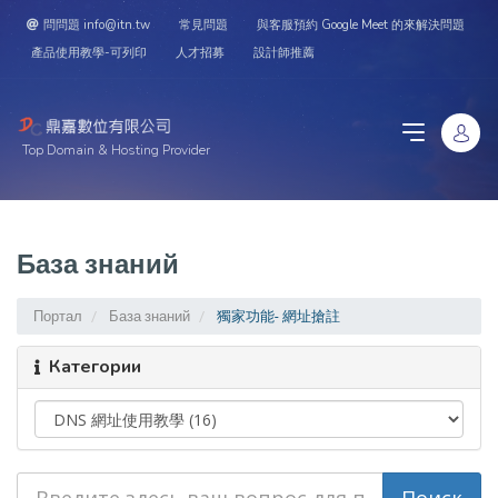
問問題 info@itn.tw
常見問題
與客服預約 Google Meet 的來解決問題
產品使用教學-可列印
人才招募
設計師推薦
Top Domain & Hosting Provider
База знаний
Портал
База знаний
獨家功能- 網址搶註
Категории