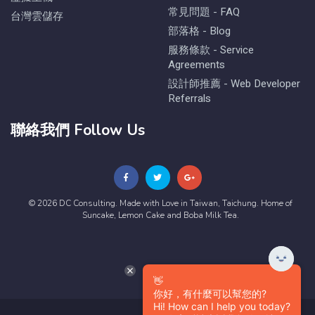
常見問題 - FAQ
台灣雲儲存
部落格 - Blog
服務條款 - Service
Agreements
設計師推薦 - Web Developer
Referrals
聯絡我們 Follow Us
© 2026 DC Consulting. Made with Love in Taiwan, Taichung. Home of
Suncake, Lemon Cake and Boba Milk Tea.
👋
你好，有什麼可以幫您的?
Hi! How can I help you today?