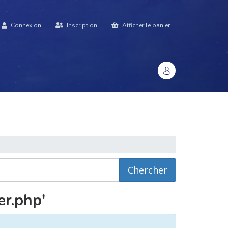
Connexion
Inscription
Afficher le panier
 connaissances
Contactez-nous
頁面
er.php'