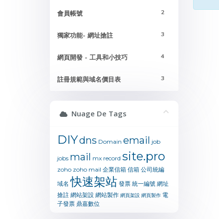
2
會員帳號
3
獨家功能- 網址搶註
4
網頁開發 - 工具和小技巧
3
註冊規範與域名價目表
Nuage De Tags
DIY
dns
email
Domain
job
site.pro
mail
jobs
mx
record
zoho
zoho mail
企業信箱
信箱
公司統編
快速架站
域名
發票
統一編號
網址
搶註
網站架設
網站製作
電
網頁架設
網頁製作
子發票
鼎嘉數位