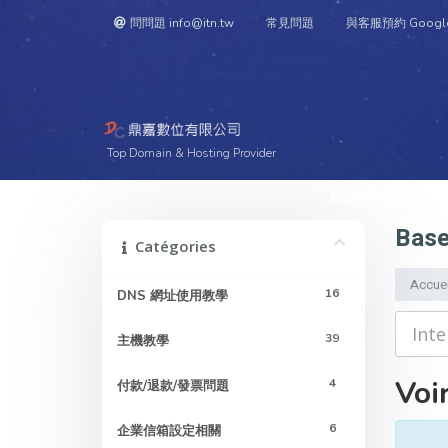
問問題 info@itn.tw
常見問題
與客服預約 Googl
Top Domain & Hosting Provider
Espace client
M
Base
Catégories
Accuei
16
DNS 網址使用教學
39
主機教學
Voir
4
付款/退款/發票問題
6
企業信箱設定相關