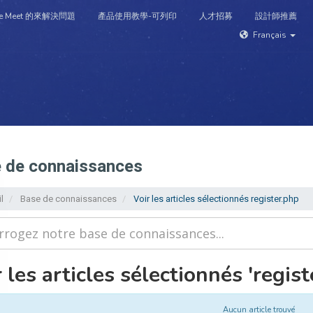
e Meet 的來解決問題
產品使用教學-可列印
人才招募
設計師推薦
Français
agasin
Nom de domaines
Support
Actualités
Base de
 de connaissances
l
Base de connaissances
Voir les articles sélectionnés register.php
 les articles sélectionnés 'regist
Aucun article trouvé