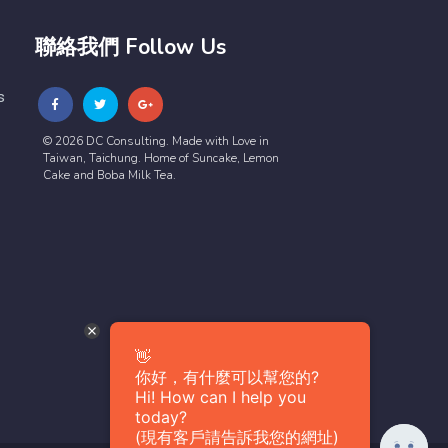
聯絡我們 Follow Us
s
© 2026 DC Consulting. Made with Love in
Taiwan, Taichung. Home of Suncake, Lemon
Cake and Boba Milk Tea.
👋
你好，有什麼可以幫您的?
Hi! How can I help you
today?
(現有客戶請告訴我您的網址)