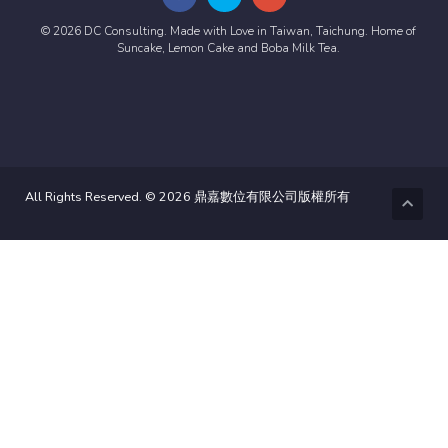
© 2026 DC Consulting. Made with Love in Taiwan, Taichung. Home of
Suncake, Lemon Cake and Boba Milk Tea.
All Rights Reserved. © 2026 鼎嘉數位有限公司版權所有