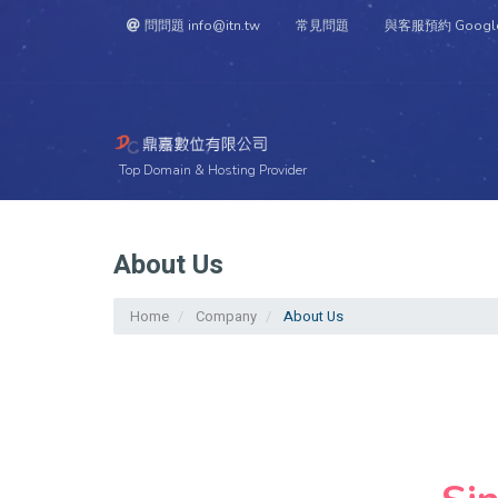
問問題 info@itn.tw
常見問題
與客服預約 Googl
Top Domain & Hosting Provider
Kundencenter Hom
About Us
Home
Company
About Us