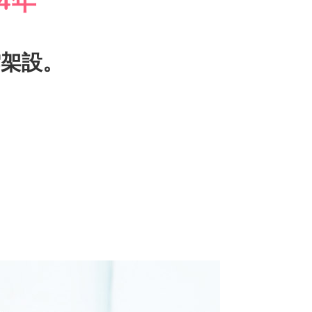
04年
雲架設。