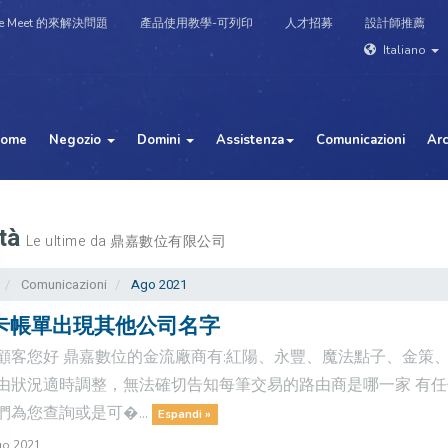
e Meet 的來解決問題
產品使用教學-可列印
人才招募
設計師推薦
Italiano
ome
Negozio
Domini
Assistenza
Comunicazioni
Ar
tà
Le ultime da 鼎嘉數位有限公司
Comunicazioni
Ago 2021
卡帳單出現其他公司名字
顧客您好 鼎嘉數位的金流廠商有:紅陽、永豐、魔法點子、金策、G
由狀況適時調整，無法確切告知每筆交易的路由商是哪一家 有
們為您查詢或是可�...
Espandi »
go 2021