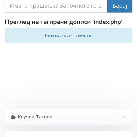
Преглед на тагирани дописи 'index.php'
Нема пронајдени резултати
Клучни Тагови