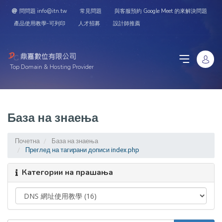
問問題 info@itn.tw
常見問題
與客服預約 Google Meet 的來解決問題
產品使用教學-可列印
人才招募
設計師推薦
Top Domain & Hosting Provider
База на знаења
Почетна
База на знаења
Преглед на тагирани дописи index.php
Категории на прашања