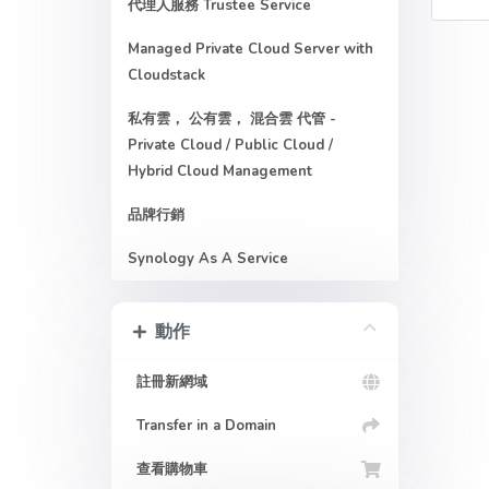
代理人服務 Trustee Service
Managed Private Cloud Server with
Cloudstack
私有雲， 公有雲， 混合雲 代管 -
Private Cloud / Public Cloud /
Hybrid Cloud Management
品牌行銷
Synology As A Service
動作
註冊新網域
Transfer in a Domain
查看購物車