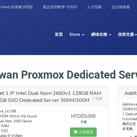
e Meet 的來解決問題
產品使用教學-可列印
人才招募
設計師推薦
首頁
Store
網域名稱
技術支援
wan Proxmox Dedicated Serv
et 1 IP Intel Dual Xeon 2660v1 128GB RAM
Addit
GB SSD Dedicated Server 300M/300M
7 可用
Additiona
300M/300
rk 14,098
1 Dedicat
NTD$5,000
00M Within the Island
Unlimite
uel Xeon 2660 Server
月繳
機房位置 
 RAM
發電機。
 SSD
立即購買
ated IP (HiNet)
N