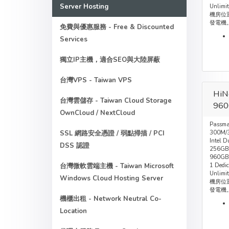
Server Hosting
Unlimi
機房位置
發電機
免費與優惠服務 - Free & Discounted
Services
獨立IP主機，適合SEO與大陸屏蔽
台灣VPS - Taiwan VPS
HiN
台灣雲儲存 - Taiwan Cloud Storage
960
OwnCloud / NextCloud
Passma
SSL 網路安全憑證 / 弱點掃描 / PCI
300M/3
Intel D
DSS 認證
256GB
960GB
台灣微軟雲端主機 - Taiwan Microsoft
1 Dedic
Unlimi
Windows Cloud Hosting Server
機房位置
發電機
機櫃出租 - Network Neutral Co-
Location