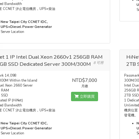
ted Bandwidth
U
 CCNET 汐止電信機房，UPS+柴油
S
。
New Taipei City CCNET IDC,
UPS+Diesel Power Generator
Server Location
et 1 IP Intel Dual Xeon 2660v1 256GB RAM
HiNe
GB SSD Dedicated Server 300M/300M
8 可用
2TB 
rk 14,098
Passmar
NTD$7,000
00M Within the Island
300M/300
uel Xeon 2660 Server
Intel Due
月繳
 RAM
256GB 
 SSD
2TB SS
立即購買
ated IP (HiNet)
1 Dedicat
ted Bandwidth
Unlimite
 CCNET 汐止電信機房，UPS+柴油
機房位置 
。
發電機。
New Taipei City CCNET IDC,
N
UPS+Diesel Power Generator
U
Server Location
S