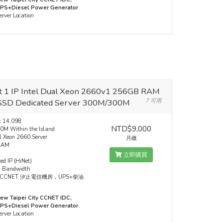
PS+Diesel Power Generator
erver Location
t 1 IP Intel Dual Xeon 2660v1 256GB RAM
SSD Dedicated Server 300M/300M
7 可用
k 14,098
NTD$9,000
M Within the Island
l Xeon 2660 Server
月繳
RAM
D
立即購買
ed IP (HiNet)
d Bandwidth
CCNET 汐止電信機房，UPS+柴油
ew Taipei City CCNET IDC,
PS+Diesel Power Generator
erver Location