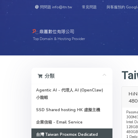
問問題 info@itn.tw
常見問題
與客服預約 Googl
Top Domain & Hosting Provider
Tai
分類
Agentic AI - 代理人 AI (OpenClaw)
HiN
小龍蝦
480
SSD Shared hosting HK 虛擬主機
Passma
300M/3
企業信箱 - Email Service
Intel D
128GB
480GB
台灣 Taiwan Proxmox Dedicated
1 Dedic