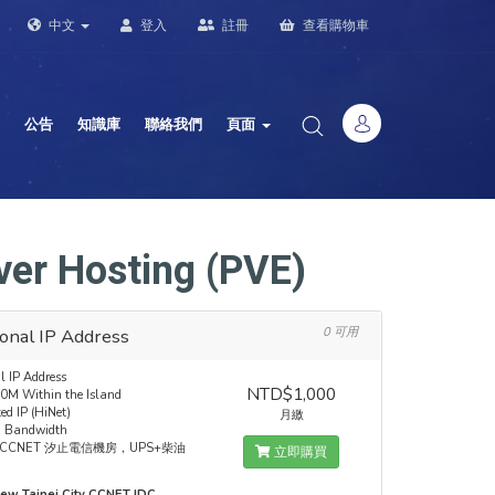
中文
登入
註冊
查看購物車
公告
知識庫
聯絡我們
頁面
er Hosting (PVE)
onal IP Address
0 可用
l IP Address
NTD$1,000
M Within the Island
ed IP (HiNet)
月繳
d Bandwidth
CCNET 汐止電信機房，UPS+柴油
立即購買
ew Taipei City CCNET IDC,