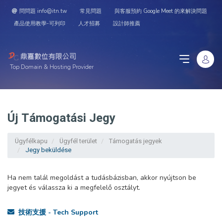
問問題 info@itn.tw
常見問題
與客服預約 Google Meet 的來解決問題
產品使用教學-可列印
人才招募
設計師推薦
Top Domain & Hosting Provider
Új Támogatási Jegy
Ügyfélkapu
Ügyfél terület
Támogatás jegyek
Jegy beküldése
Ha nem talál megoldást a tudásbázisban, akkor nyújtson be
jegyet és válassza ki a megfelelő osztályt.
技術支援 - Tech Support