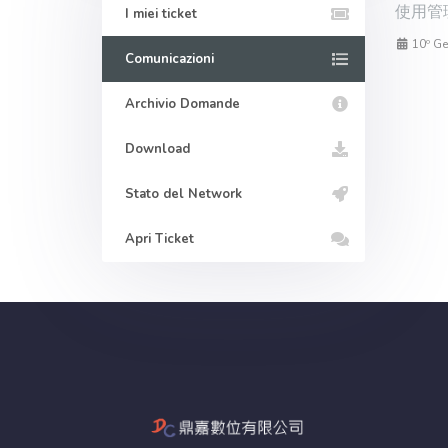
使用管理
I miei ticket
10º Ge
Comunicazioni
Archivio Domande
Download
Stato del Network
Apri Ticket