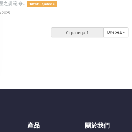
之規範,�...
Читать далее »
в 2025
Вперед »
產品
關於我們