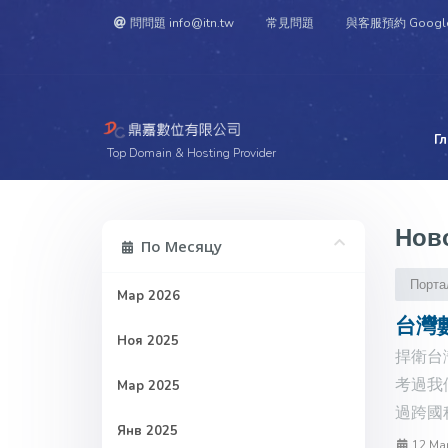
問問題 info@itn.tw
常見問題
與客服預約 Googl
Г
Top Domain & Hosting Provider
Нов
По Месяцу
Порта
Мар 2026
台灣
Ноя 2025
捍衛台
考過我
Мар 2025
過跨國
Янв 2025
12 Ма