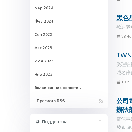
Мар 2024
黑色星
Фев 2024
歡迎老客
Сен 2023
28 Но
Авг 2023
TWN
Июн 2023
受理註
域名停止
Янв 2023
19 Ма
более ранние новости...
公司電
Просмотр RSS
辦法
電信事
Поддержка
發布 