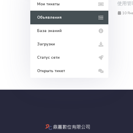
使用管理
Мои тикеты
10 Ян
Объявления
База знаний
Загрузки
Статус сети
Открыть тикет