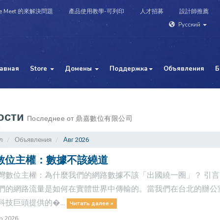
e Meet 的來解決問題
產品使用教學-可列印
人才招募
設計師推薦
Русский
лавная
Store
Домены
Поддержка
Объявления
Б
ости
Последнее от 鼎嘉數位有限公司
л
Объявления
Авг 2026
數位主權：數據不該繞道
灣數位主權：為什麼我們的網路數據不該「出國繞一圈」？ 引言
們的網路流量是如何在實體世界中傳輸的。當我們在台北的辦公
科技巨頭提供的�...
Читать далее »
р 2026