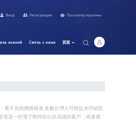
Вход
Регистрация
Просмотр корзины
аза знаний
Связь с нами
頁面
：看不見的網路繞道 多數台灣人可能從未仔細思
室發送一封電子郵件給位於高雄的客戶，或者透