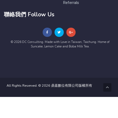
Referrals
聯絡我們 Follow Us
© 2026 DC Consulting. Made with Love in Taiwan, Taichung. Home of
Suncake, Lemon Cake and Boba Milk Tea.
All Rights Reserved. © 2026 鼎嘉數位有限公司版權所有