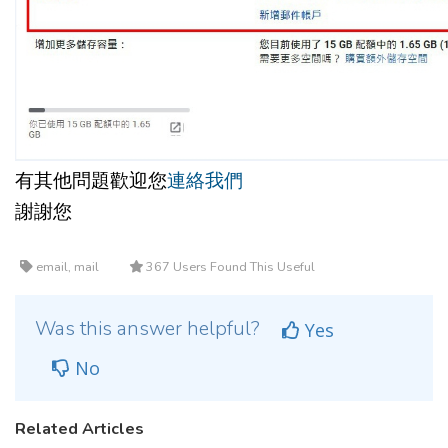
有其他問題歡迎您
連絡我們
謝謝您
email, mail
367 Users Found This Useful
Was this answer helpful?
Yes
No
Related Articles