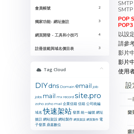
SMTP 
2
會員帳號
SMTP P
POP 
3
獨家功能- 網址搶註
POP3 
以設定
4
網頁開發 - 工具和小技巧
請參考Y
3
註冊規範與域名價目表
影片
影片
Tag Cloud
使用
DIY
dns
email
Domain
job
site.pro
mail
jobs
mx
record
zoho
zoho mail
企業信箱
信箱
公司統編
快速架站
域名
發票
統一編號
網址
搶註
網站架設
網站製作
電
網頁架設
網頁製作
子發票
鼎嘉數位