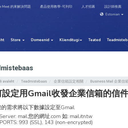
e Meet 的來解決問題
產品使用教學-可列印
人才招募
設計師推薦
Estonian
eht
Store
Domeenid
Klienditugi
Teated
Teadmisteb
mistebaas
i avaleht
Teadmistebaas
企業信箱設定相關
Business Mail 
設定用Gmail收發企業信箱的信
的需求將以下數據設定至Gmail
Server: mail.您的網址.com 如: mail.itn.tw
PORTS: 993 (SSL), 143 (non-encrypted)