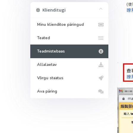
Klienditugi
Minu klienditoe päringud
Teated
Teadmistebaas
Allalaetav
Võrgu staatus
Ava päring