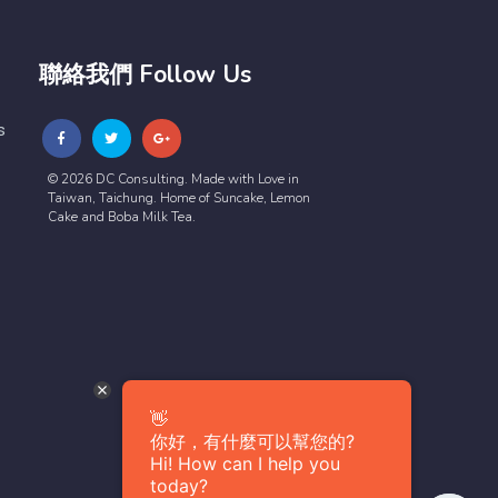
聯絡我們 Follow Us
s
© 2026 DC Consulting. Made with Love in
Taiwan, Taichung. Home of Suncake, Lemon
Cake and Boba Milk Tea.
👋
你好，有什麼可以幫您的?
Hi! How can I help you
today?