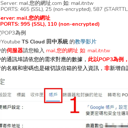
Server: mail.您的網址.com 如: mail.itn.tw
ORTS: 465 (SSL), 25 (non-encrypted), 587 (STARTTLS)
Server: mail.您的網址
PORTS: 995 (SSL), 110 (non-encrypted)
POP3為例
outube
TS Cloud 田中系統
的
教學影片
中的
伺服器
請您輸入
mail.您的網址 如: mail.itn.tw
中的通訊埠請依您的需求對應的數據，
此以POP3為例
者的名稱和密碼也是確切該信箱的登入資訊，
非
新增自