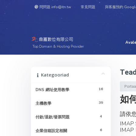
問問題 info@itn.tw
常見問題
與客服預約 Googl
Aval
Top Domain & Hosting Provider
Tead
Kategooriad
Portaal
16
DNS 網址使用教學
如何
39
主機教學
請依您
4
付款/退款/發票問題
IMAP 
IMAP 
6
企業信箱設定相關