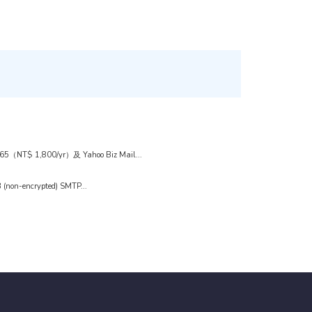
1,800/yr）及 Yahoo Biz Mail...
n-encrypted) SMTP...