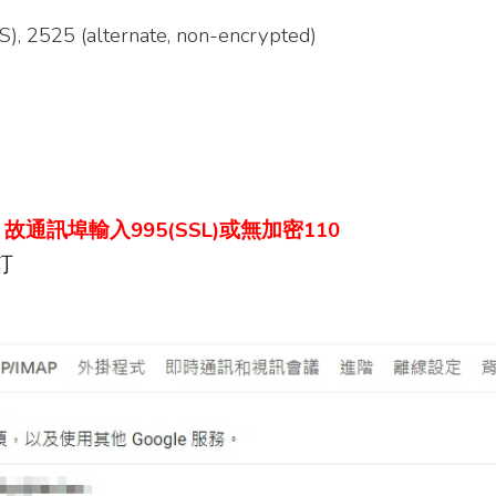
, 2525 (alternate, non-encrypted)
，故
通訊埠
輸
入995(SSL)或無加密110
訂