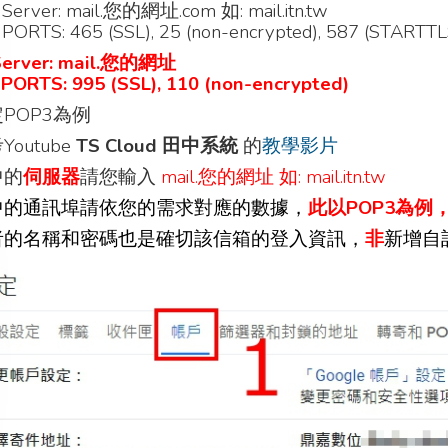
Server: mail.您的網址.com 如: mail.itn.tw
ORTS: 465 (SSL), 25 (non-encrypted), 587 (STARTTLS)
Server: mail.您的網址
PORTS: 995 (SSL), 110 (non-encrypted)
POP3為例
outube
TS Cloud 田中系統
的
教學影片
中的
伺服器
請您輸入
mail.您的網址 如: mail.itn.tw
中的通訊埠請依您的需求對應的數據，
此以POP3為例
者的名稱和密碼也是確切該信箱的登入資訊，
非
新增自