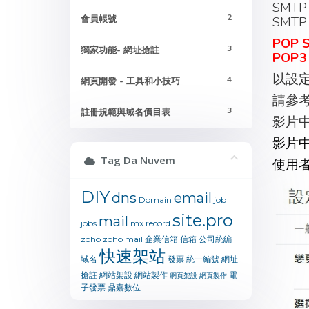
SMTP 
2
會員帳號
SMTP P
POP 
3
獨家功能- 網址搶註
POP3 
以設定
4
網頁開發 - 工具和小技巧
請參考Y
3
註冊規範與域名價目表
影片
影片
Tag Da Nuvem
使用
DIY
dns
email
Domain
job
site.pro
mail
jobs
mx
record
zoho
zoho mail
企業信箱
信箱
公司統編
快速架站
域名
發票
統一編號
網址
搶註
網站架設
網站製作
電
網頁架設
網頁製作
子發票
鼎嘉數位