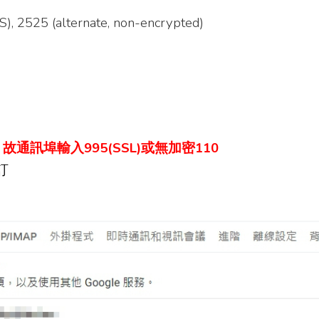
, 2525 (alternate, non-encrypted)
，故
通訊埠
輸
入995(SSL)或無加密110
訂