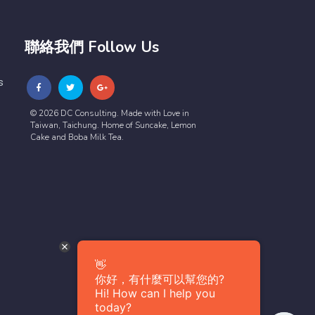
聯絡我們 Follow Us
s
© 2026 DC Consulting. Made with Love in
Taiwan, Taichung. Home of Suncake, Lemon
Cake and Boba Milk Tea.
👋
你好，有什麼可以幫您的?
Hi! How can I help you
today?