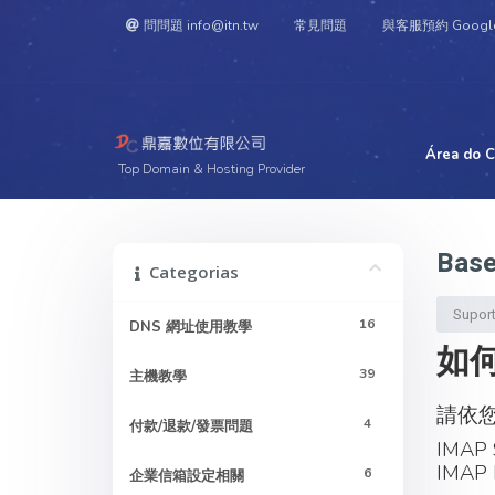
問問題 info@itn.tw
常見問題
與客服預約 Googl
Área do C
Top Domain & Hosting Provider
Base
Categorias
Supor
16
DNS 網址使用教學
如何
39
主機教學
請依您
4
付款/退款/發票問題
IMAP 
IMAP 
6
企業信箱設定相關