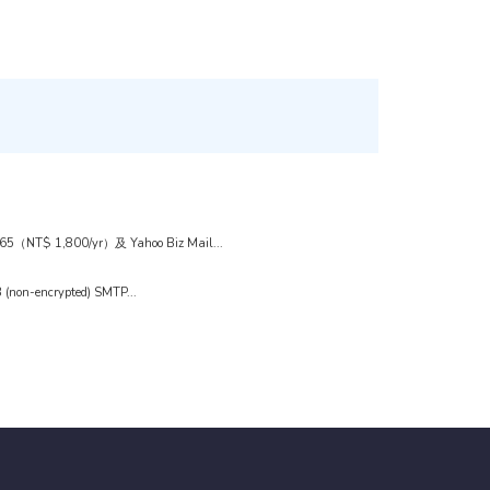
1,800/yr）及 Yahoo Biz Mail...
n-encrypted) SMTP...