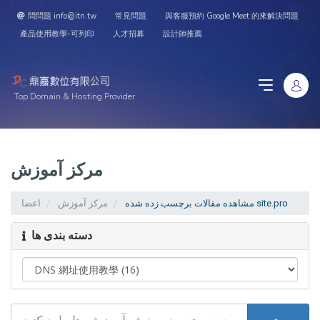
問問題 info@itn.tw
常見問題
與客服預約 Google Meet 的來解決問題
產品使用教學-可列印
人才招募
設計師推薦
Top Domain & Hosting Provider
مرکز آموزش
مشاهده مقالات برچسب زده شده site.pro
مرکز آموزش
اعضا
دسته بندی ها