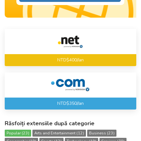
NTD$400//an
NTD$350//an
Răsfoiți extensiile după categorie
Popular (23)
Arts and Entertainment (12)
Business (23)