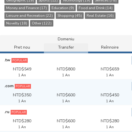
Geographic (19)
Sports (12)
Technology (19)
Services (78)
Money and Finance (17)
Education (9)
Food and Drink (14)
Leisure and Recreation (22)
Shopping (45)
Real Estate (16)
Novelty (18)
Other (122)
Domeniu
Pret nou
Transfer
Reînnoire
.tw
POPULAR
NTD$549
NTD$800
NTD$659
1 An
1 An
1 An
.com
POPULAR
NTD$350
NTD$600
NTD$450
1 An
1 An
1 An
.ru
POPULAR
NTD$280
NTD$600
NTD$280
1 An
1 An
1 An