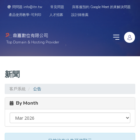
問問題 info@itn.tw
常見問題
與客服預約 Google Meet 的來解決問題
產品使用教學-可列印
人才招募
設計師推薦
Top Domain & Hosting Provider
新聞
客戶系統
公告
By Month