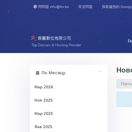
問問題 info@itn.tw
常見問題
與客服預約 Googl
Г
Top Domain & Hosting Provider
Нов
По Месяцу
Порта
Мар 2026
Ноя 2025
Мар 2025
Янв 2025