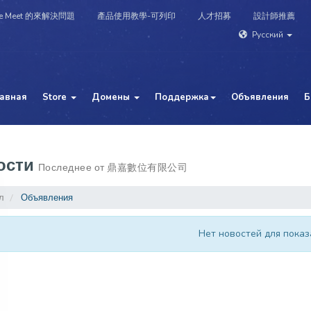
e Meet 的來解決問題
產品使用教學-可列印
人才招募
設計師推薦
Русский
лавная
Store
Домены
Поддержка
Объявления
Б
ости
Последнее от 鼎嘉數位有限公司
л
Объявления
Нет новостей для показ