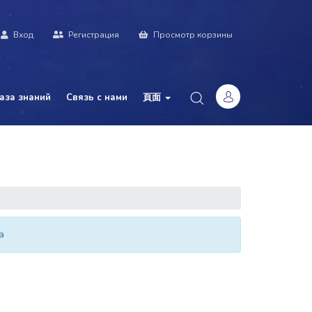
Вход
Регистрация
Просмотр корзины
аза знаний
Связь с нами
頁面
а