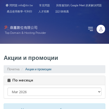
問問題 info@itn.tw
常見問題
與客服預約 Google Meet 的來解決問題
產品使用教學-可列印
人才招募
設計師推薦
Top Domain & Hosting Provider
Акции и промоции
Почетна
Акции и промоции
По месеци