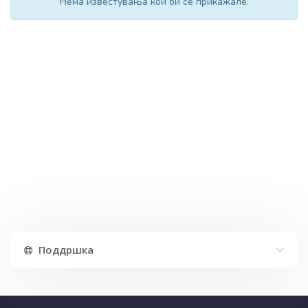
Нема известувања кои би се прикажале.
Поддршка