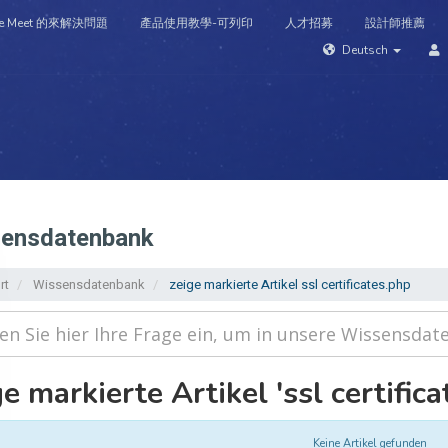
e Meet 的來解決問題
產品使用教學-可列印
人才招募
設計師推薦
Deutsch
e
Shop
Domains
Support
Ankündigungen
Wissens
ensdatenbank
rt
Wissensdatenbank
zeige markierte Artikel ssl certificates.php
e markierte Artikel 'ssl certifica
Keine Artikel gefunden