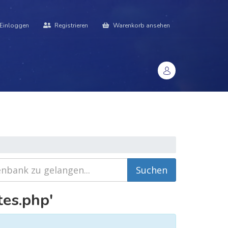
Einloggen
Registrieren
Warenkorb ansehen
datenbank
Kontaktieren Sie uns
頁面
tes.php'