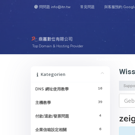
問問題 info@itn.tw
常見問題
與客服預約 Googl
Top Domain & Hosting Provider
Kundencenter Hom
Wiss
Kategorien
Suppo
16
DNS 網址使用教學
39
主機教學
zeig
4
付款/退款/發票問題
6
企業信箱設定相關