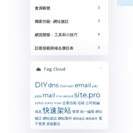
2
會員帳號
3
獨家功能- 網址搶註
4
網頁開發 - 工具和小技巧
3
註冊規範與域名價目表
Tag Cloud
DIY
dns
email
Domain
job
site.pro
mail
jobs
mx
record
zoho
zoho mail
企業信箱
信箱
公司統編
快速架站
域名
發票
統一編號
網址
搶註
網站架設
網站製作
電
網頁架設
網頁製作
子發票
鼎嘉數位