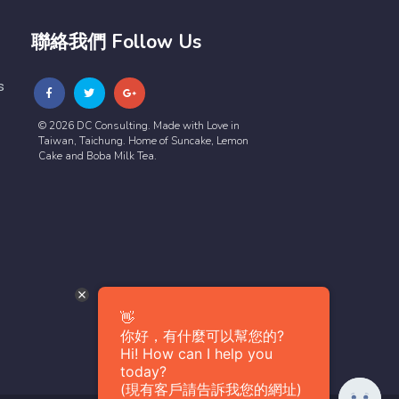
聯絡我們 Follow Us
s
© 2026 DC Consulting. Made with Love in
Taiwan, Taichung. Home of Suncake, Lemon
Cake and Boba Milk Tea.
👋
你好，有什麼可以幫您的?
Hi! How can I help you
today?
(現有客戶請告訴我您的網址)