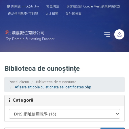
問問題 info@itn.tw
常見問題
與客服預約 Google Meet 的來解決問題
產品使用教學-可列印
人才招募
設計師推薦
Top Domain & Hosting Provider
Biblioteca de cunoștințe
Portal clienți
Biblioteca de cunoștințe
Afișare articole cu eticheta ssl certificates.php
Categorii