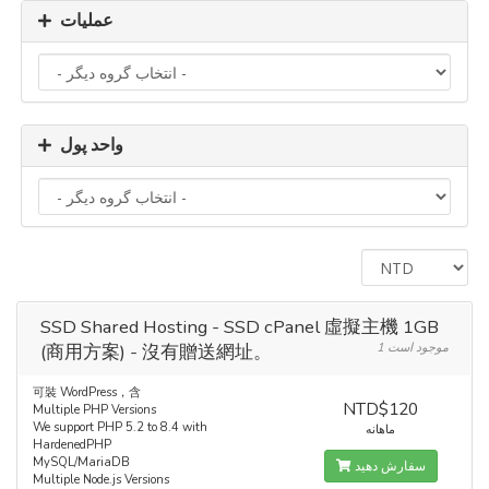
عملیات
واحد پول
SSD Shared Hosting - SSD cPanel 虛擬主機 1GB
(商用方案) - 沒有贈送網址。
1 موجود است
可裝 WordPress，含
NTD$120
Multiple PHP Versions
We support PHP 5.2 to 8.4 with
ماهانه
HardenedPHP
MySQL/MariaDB
سفارش دهید
Multiple Node.js Versions