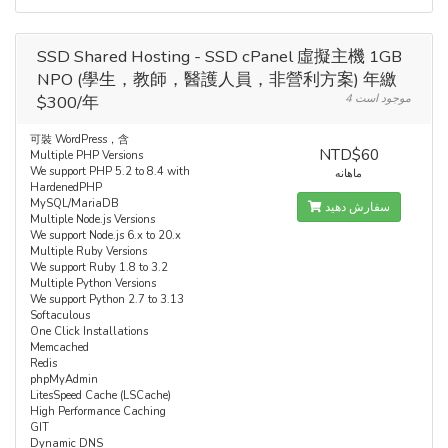
SSD Shared Hosting - SSD cPanel 虛擬主機 1GB
NPO (學生，教師，醫護人員，非營利方案) 年繳
$300/年
4 موجود است
可裝 WordPress，含
NTD$60
Multiple PHP Versions
We support PHP 5.2 to 8.4 with
ماهانه
HardenedPHP
MySQL/MariaDB
سفارش دهید
Multiple Node.js Versions
We support Node.js 6.x to 20.x
Multiple Ruby Versions
We support Ruby 1.8 to 3.2
Multiple Python Versions
We support Python 2.7 to 3.13
Softaculous
One Click Installations
Memcached
Redis
phpMyAdmin
LitesSpeed Cache (LSCache)
High Performance Caching
GIT
Dynamic DNS