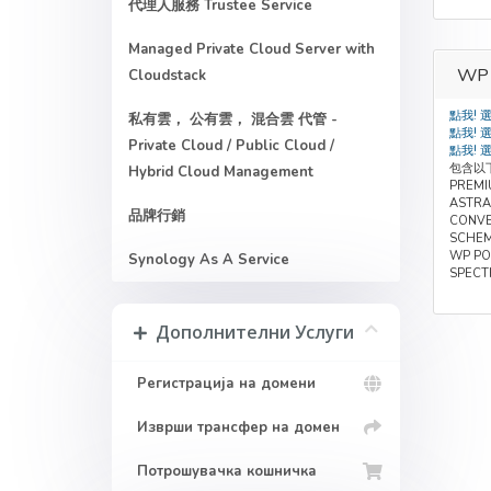
代理人服務 Trustee Service
Managed Private Cloud Server with
WP
Cloudstack
點我! 
私有雲， 公有雲， 混合雲 代管 -
點我! 
Private Cloud / Public Cloud /
點我! 
包含以
Hybrid Cloud Management
PREMI
ASTRA
品牌行銷
CONVE
SCHEM
WP PO
Synology As A Service
SPECT
Дополнителни Услуги
Регистрација на домени
Изврши трансфер на домен
Потрошувачка кошничка