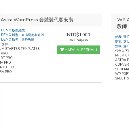
 Astra WordPress 套裝裝代客安裝
WP 
教師
選 DEMO 版型總攬
NTD$1,000
選 DEMO 版型，表演藝術家範例
點我! 選
選 DEMO 版型，健身教練
за 1 година
點我! 選
下套件
點我! 選
UM STARTER TEMPLATES
НАРАЧАЈ ВЕДНАШ
包含以下
 PRO
PREMIU
RT PRO
ASTRA 
A PRO
CONVER
RTFOLIO
SCHEMA
RA PRO
WP POR
SPECTR