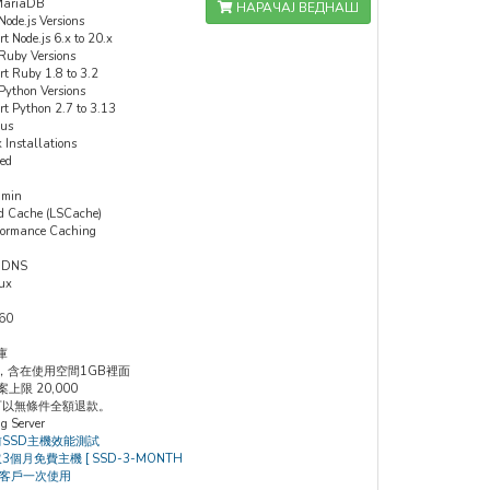
MariaDB
НАРАЧАЈ ВЕДНАШ
Node.js Versions
t Node.js 6.x to 20.x
 Ruby Versions
rt Ruby 1.8 to 3.2
Python Versions
rt Python 2.7 to 3.13
ous
 Installations
ed
min
ed Cache (LSCache)
formance Caching
 DNS
ux
360
庫
，含在使用空間1GB裡面
檔案上限 20,000
內可以無條件全額退款。
g Server
前SSD主機效能測試
取3個月免費主機 [ SSD-3-MONTH
址客戶一次使用