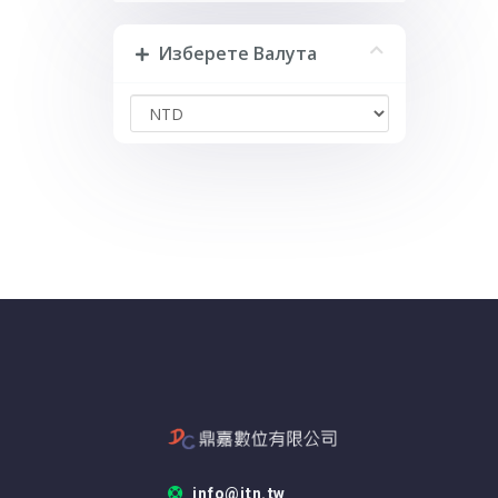
Изберете Валута
info@itn.tw