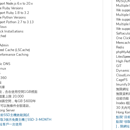
MySQL/
ort Node.js 6.x to 20.x
Multiple 
e Ruby Versions
We suppor
ort Ruby 1.8 to 3.2
Multiple
e Python Versions
We suppo
ort Python 2.7 to 3.13
Multiple 
lous
We suppo
ck Installations
Softacul
ched
One Click
Memcach
Admin
Redis
eed Cache (LSCache)
phpMyAd
erformance Caching
LitesSpe
High Per
ic DNS
GIT
inux
Dynamic
S
CloudLin
y360
CageFS
址
Imunify
料庫
無限網址
能，含在使用空間1GB裡面
無限資料
s 檔案上限 20,000
信箱功能
購空間，每GB $600/年
Inodes 
天內可以無條件全額退款。
30 天
ong Server
Hong Kon
目前SSD主機效能測試
點我! 目
領取3個月免費主機 [ SSD-3-MONTH
點我! 領
網址客戶一次使用
]，限網