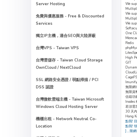
Server Hosting
We supp
Multipl
We supp
免費與優惠服務 - Free & Discounted
Multipl
Services
We supp
Softacu
One Cli
獨立IP主機，適合SEO與大陸屏蔽
Memca
Redis
台灣VPS - Taiwan VPS
phpMy
LitesSp
High P
台灣雲儲存 - Taiwan Cloud Storage
GIT
OwnCloud / NextCloud
Dynam
CloudL
CageF
SSL 網路安全憑證 / 弱點掃描 / PCI
Imunif
DSS 認證
無限網
無限資
信箱功
台灣微軟雲端主機 - Taiwan Microsoft
Inode
Windows Cloud Hosting Server
若須需加
30 
Hong K
機櫃出租 - Network Neutral Co-
點我! 
Location
點我! 
]，限