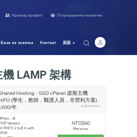
Креирај профил
Потрошувачка кошничка
База на знаења
Контакт
頁面
虛擬主機 LAMP 架構
Shared Hosting - SSD cPanel 虛擬主機
B NPO (學生，教師，醫護人員，非營利方案)
300/年
4 Достапно
dPress，含
NTD$60
 PHP Versions
rt PHP 5.2 to 8.4 with
Месечно
dPHP