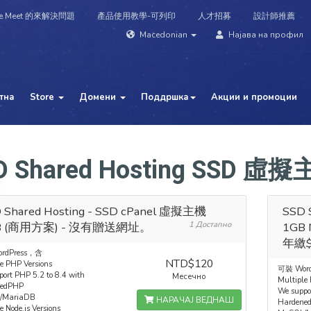
e Meet 的來解決問題
產品使用教學-可列印
人才招募
設計師推薦
Macedonian
Најава на профил
тна
Store
Домени
Поддршка
Акции и промоции
D Shared Hosting SSD 
 Shared Hosting - SSD cPanel 虛擬主機
SSD 
B (商用方案) - 沒有贈送網址。
1 Достапно
1G
年繳$
rdPress，含
NTD$120
e PHP Versions
可裝 Wor
ort PHP 5.2 to 8.4 with
Месечно
Multiple
nedPHP
We suppo
/MariaDB
НАРАЧАЈ ВЕДНАШ
Hardene
e Node.js Versions