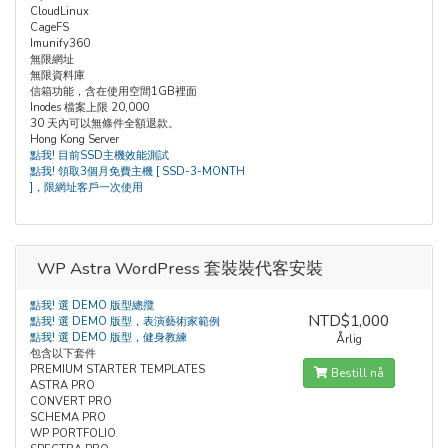
CloudLinux
CageFS
Imunify360
無限網址
無限資料庫
信箱功能，含在使用空間1GB裡面
Inodes 檔案上限 20,000
30 天內可以無條件全額退款。
Hong Kong Server
點我! 目前SSD主機效能測試
點我! 領取3個月免費主機 [ SSD-3-MONTH
]，限網址客戶一次使用
WP Astra WordPress 套裝裝代客安裝
點我! 選 DEMO 版型總攬
NTD$1,000
點我! 選 DEMO 版型，表演藝術家範例
點我! 選 DEMO 版型，健身教練
Årlig
包含以下套件
PREMIUM STARTER TEMPLATES
Bestill nå
ASTRA PRO
CONVERT PRO
SCHEMA PRO
WP PORTFOLIO