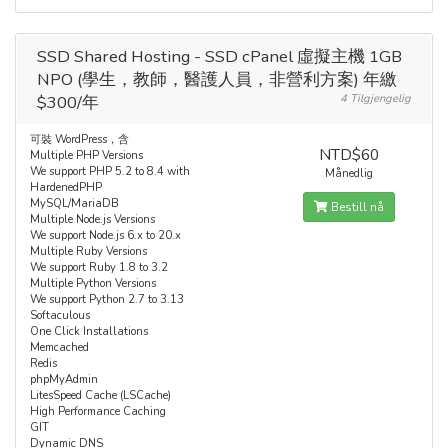
SSD Shared Hosting - SSD cPanel 虛擬主機 1GB
NPO (學生，教師，醫護人員，非營利方案) 年繳
$300/年
4 Tilgjengelig
可裝 WordPress，含
NTD$60
Multiple PHP Versions
We support PHP 5.2 to 8.4 with
Månedlig
HardenedPHP
MySQL/MariaDB
Bestill nå
Multiple Node.js Versions
We support Node.js 6.x to 20.x
Multiple Ruby Versions
We support Ruby 1.8 to 3.2
Multiple Python Versions
We support Python 2.7 to 3.13
Softaculous
One Click Installations
Memcached
Redis
phpMyAdmin
LitesSpeed Cache (LSCache)
High Performance Caching
GIT
Dynamic DNS