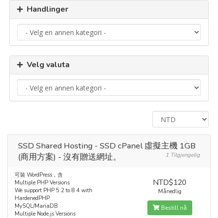
Handlinger
Velg valuta
SSD Shared Hosting - SSD cPanel 虛擬主機 1GB
(商用方案) - 沒有贈送網址。
1 Tilgjengelig
可裝 WordPress，含
NTD$120
Multiple PHP Versions
We support PHP 5.2 to 8.4 with
Månedlig
HardenedPHP
MySQL/MariaDB
Bestill nå
Multiple Node.js Versions