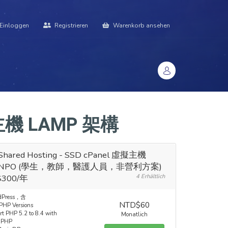
Einloggen
Registrieren
Warenkorb ansehen
datenbank
Kontaktieren Sie uns
頁面
虛擬主機 LAMP 架構
Shared Hosting - SSD cPanel 虛擬主機
B NPO (學生，教師，醫護人員，非營利方案)
300/年
4 Erhältlich
dPress，含
NTD$60
 PHP Versions
rt PHP 5.2 to 8.4 with
Monatlich
dPHP