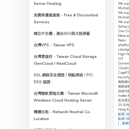
Server Hosting
We supp
Multipl
We supp
免費與優惠服務 - Free & Discounted
Multipl
Services
We supp
Softacu
One Cli
獨立IP主機，適合SEO與大陸屏蔽
Memca
Redis
台灣VPS - Taiwan VPS
phpMy
LitesSp
High P
台灣雲儲存 - Taiwan Cloud Storage
GIT
OwnCloud / NextCloud
Dynam
CloudL
CageF
SSL 網路安全憑證 / 弱點掃描 / PCI
Imunif
DSS 認證
無限網
無限資
信箱功
台灣微軟雲端主機 - Taiwan Microsoft
Inode
Windows Cloud Hosting Server
若須需加
30 
Hong K
機櫃出租 - Network Neutral Co-
點我! 
Location
點我! 
]，限