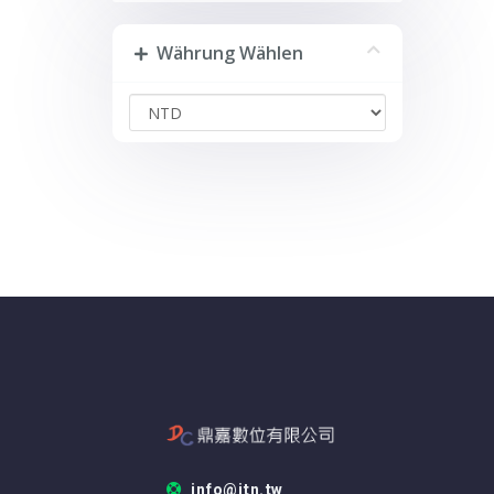
Währung Wählen
info@itn.tw