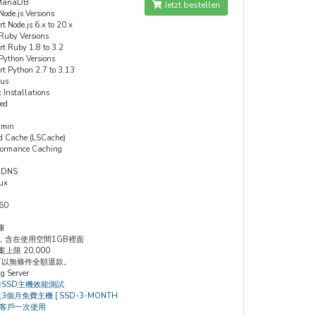
MariaDB
Jetzt bestellen
Node.js Versions
t Node.js 6.x to 20.x
 Ruby Versions
rt Ruby 1.8 to 3.2
Python Versions
rt Python 2.7 to 3.13
ous
 Installations
ed
min
ed Cache (LSCache)
formance Caching
 DNS
ux
360
庫
，含在使用空間1GB裡面
檔案上限 20,000
內可以無條件全額退款。
g Server
前SSD主機效能測試
取3個月免費主機 [ SSD-3-MONTH
址客戶一次使用