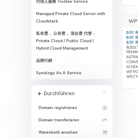
代理人服務 Trustee Service
Managed Private Cloud Server with
WP
Cloudstack
點我! 
私有雲， 公有雲， 混合雲 代管 -
點我! 
Private Cloud / Public Cloud /
點我! 
包含以
Hybrid Cloud Management
PREMI
ASTRA
品牌行銷
CONVE
SCHEM
WP PO
Synology As A Service
SPECT
Durchführen
Domain registrieren
Domain transferieren
Warenkorb ansehen