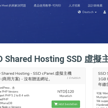
e Meet 的來解決問題
產品使用教學-可列印
人才招募
設計師推薦
Deutsch
e
Shop
Domains
Support
Ankündigungen
Wissens
D Shared Hosting SSD 
 Shared Hosting - SSD cPanel 虛擬主機
SSD 
B (商用方案) - 沒有贈送網址。
1 Erhältlich
1G
年繳$
rdPress，含
NTD$120
e PHP Versions
可裝 Wor
ort PHP 5.2 to 8.4 with
Monatlich
Multiple
nedPHP
We suppo
/MariaDB
Jetzt bestellen
Hardene
e Node.js Versions