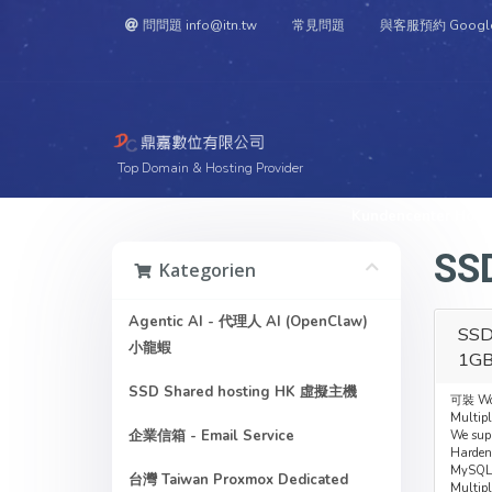
問問題 info@itn.tw
常見問題
與客服預約 Googl
Top Domain & Hosting Provider
Kundencenter Hom
SS
Kategorien
Agentic AI - 代理人 AI (OpenClaw)
SSD
小龍蝦
1G
SSD Shared hosting HK 虛擬主機
可裝 Wo
Multipl
企業信箱 - Email Service
We supp
Harde
MySQL
台灣 Taiwan Proxmox Dedicated
Multipl