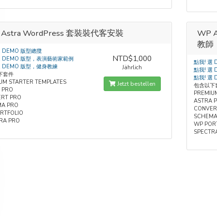
 Astra WordPress 套裝裝代客安裝
WP 
教師
選 DEMO 版型總攬
NTD$1,000
選 DEMO 版型，表演藝術家範例
點我! 選
選 DEMO 版型，健身教練
Jährlich
點我! 選
下套件
點我! 選
UM STARTER TEMPLATES
Jetzt bestellen
包含以下
 PRO
PREMIU
RT PRO
ASTRA 
A PRO
CONVER
RTFOLIO
SCHEMA
RA PRO
WP POR
SPECTR