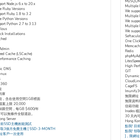
MySQL/
ort Node.js 6.x to 20.x
Multiple 
e Ruby Versions
We suppor
ort Ruby 1.8 to 3.2
Multiple
e Python Versions
We suppo
ort Python 2.7 to 3.13
Multiple 
lous
We suppo
ck Installations
Softacul
ched
One Click
Memcach
Admin
Redis
eed Cache (LSCache)
phpMyAd
erformance Caching
LitesSpe
High Per
ic DNS
GIT
inux
Dynamic
S
CloudLin
y360
CageFS
址
Imunify
料庫
無限網址
能，含在使用空間1GB裡面
無限資料
s 檔案上限 20,000
信箱功能
購空間，每GB $600/年
Inodes 
天內可以無條件全額退款。
30 天
ong Server
Hong Kon
目前SSD主機效能測試
點我! 目
領取3個月免費主機 [ SSD-3-MONTH
點我! 領
網址客戶一次使用
]，限網